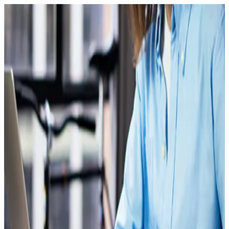
Recherchez un marché, une entreprise, un insight...
À propos
Connexion
FR
Vos enjeux
Solutions
Marchés