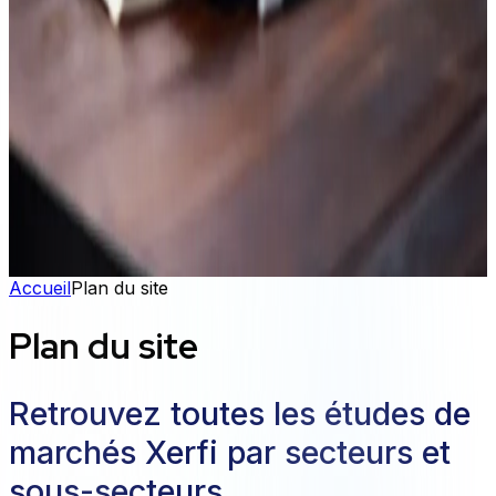
Des experts qui élaborent avec vous des solutions sur
mesure, pensées pour relever vos défis spécifiques.
Plateforme XERFI Foresight
Exploitez tout le corpus Xerfi (1 000 études, 10 000
vidéos et des centaines d'articles) pour générer, par
simple prompt, des études de marché, analyses
concurrentielles et notes stratégiques.
Découvrez la solution
Accueil
Plan du site
Plan du site
Retrouvez toutes les études de
marchés Xerfi par secteurs et
sous-secteurs