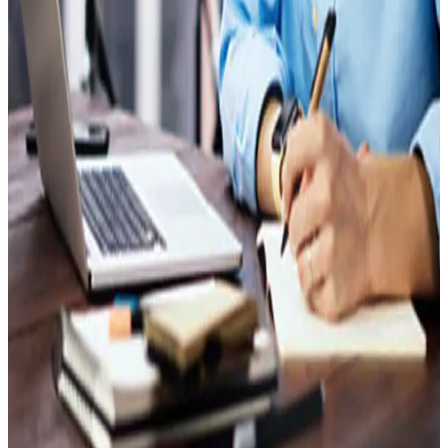
Insights
Contactez-nous
Panier
Alimentaire
Assurance
Automobile
Banque et finance
Biens
de consommation
Commerce
Construction
Énergie et
environnement
Hébergement et restauration
Immobilier
Industrie
Médias et
communication
Santé
Services aux entreprises
Services
aux ménages
Technologie et digital
Tourisme, sport et
loisirs
Transport et logistique
Ressources & Insights
Insights vidéo
Publications
Des études qui vous apportent les données, les outils et
les perspectives nécessaires pour orienter chaque
décision.
Études sur mesure