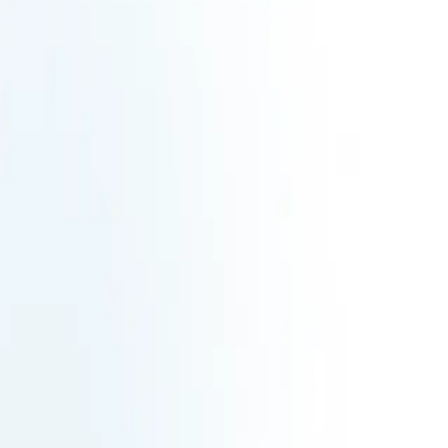
FR
990
€
HT
Ajouter au panier
Informations clés
Forme juridique
SAS, société par actions simplifiée
SIREN
095550497
SIRET
09555049700036