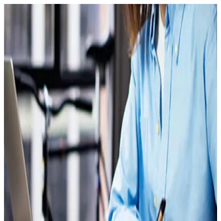
Recherchez un marché, une entreprise, un insight...
À propos
Connexion
FR
Vos enjeux
Solutions
Marchés