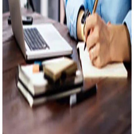
Insights
Contactez-nous
Panier
Ressources & Insights
Insights vidéo
Publications
Des études qui vous apportent les données, les outils et
les perspectives nécessaires pour orienter chaque
décision.
Études sur mesure
Des experts qui élaborent avec vous des solutions sur
mesure, pensées pour relever vos défis spécifiques.
Plateforme XERFI Foresight
Exploitez tout le corpus Xerfi (1 000 études, 10 000