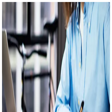
Recherchez un marché, une entreprise, un insight...
À propos
Connexion
FR
Vos enjeux
Solutions
Marchés