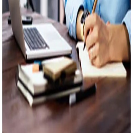
Insights
Contactez-nous
Panier
Ressources & Insights
Insights vidéo
Publications
Des études qui vous apportent les données, les outils et
les perspectives nécessaires pour orienter chaque
décision.
Études sur mesure
Des experts qui élaborent avec vous des solutions sur
mesure, pensées pour relever vos défis spécifiques.
Plateforme XERFI Foresight
Exploitez tout le corpus Xerfi (1 000 études, 10 000