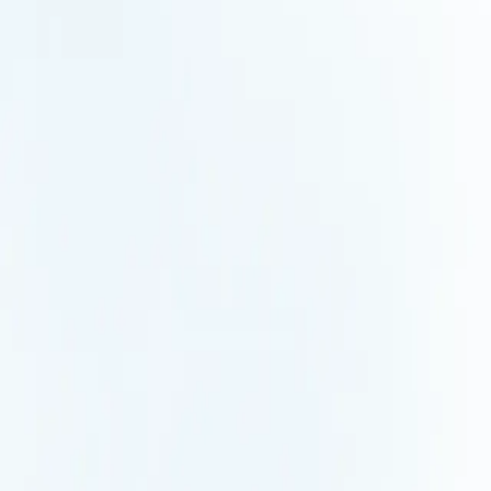
Dans un monde concurrentiel plus complexe et plus
instable, l'avantage revient à ceux qui voient avant les
autres. Xerfi décrypte les rapports de force, détecte les
ruptures et révèle les signaux qui comptent vraiment.
Pour comprendre les mouvements du marché, arbitrer
avec lucidité et décider avec un temps d'avance.
Suivez-nous
Paiement sécurisé
Groupe
À propos
Carrière
Médias
Xerfi Canal
Xerfi
Abonnés
Xerfi Knowledge
Solutions
Plateforme XERFI Foresight
Publications
d’études
Études sur mesure
Secteurs
Alimentaire
Assurance
Automobile
Banque et
finance
Biens de
consommation
Commerce
Construction
Énergie et
environnement
Hébergement et restauration
Immobilier
Industrie
Médias et
communication
Santé
Services aux entreprises
Services